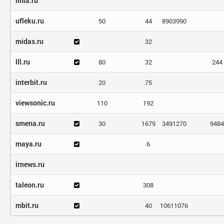
linia.ru
ufleku.ru
50
44
8903990
midas.ru
32
lll.ru
80
32
244
interbit.ru
20
75
viewsonic.ru
110
192
smena.ru
30
1679
3491270
9484
maya.ru
6
irnews.ru
taleon.ru
308
mbit.ru
40
10611076