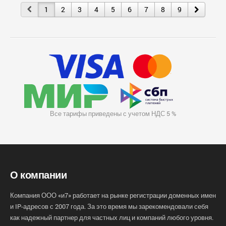
1
2
3
4
5
6
7
8
9
Все тарифы приведены с учетом НДС 5 %
О компании
Компания ООО «и7» работает на рынке регистрации доменных имен
и IP-адресов с 2007 года. За это время мы зарекомендовали себя
как надежный партнер для частных лиц и компаний любого уровня.