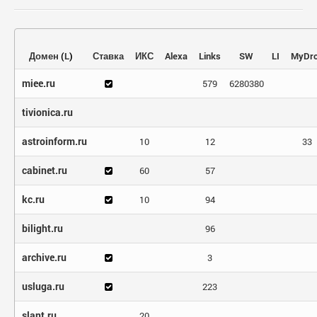
Домен
(
L
)
Ставка
ИКС
Alexa
Links
SW
LI
MyDr
miee.ru
579
6280380
tivionica.ru
astroinform.ru
10
12
33
cabinet.ru
60
57
kc.ru
10
94
bilight.ru
96
archive.ru
3
usluga.ru
223
slant.ru
20