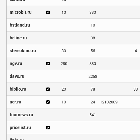
microbit.ru
10
330
bstland.ru
10
beline.ru
38
stereokino.ru
30
56
4
ngv.ru
280
880
davs.ru
2258
biblio.ru
20
78
33
acr.ru
10
24
12102089
tournews.ru
541
pricelist.ru