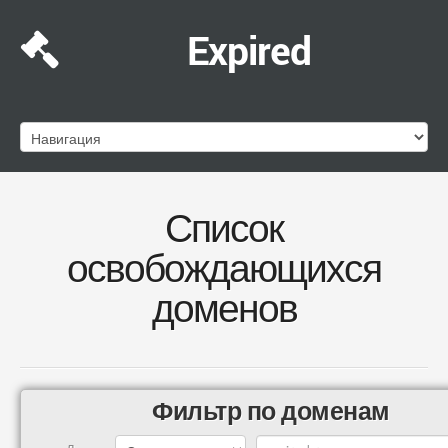
Expired
Список
освобождающихся
доменов
Фильтр по доменам