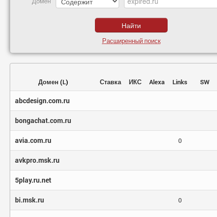
Домен
Расширенный поиск
Домен
(
L
)
Ставка
ИКС
Alexa
Links
SW
abcdesign.com.ru
bongachat.com.ru
avia.com.ru
0
avkpro.msk.ru
5play.ru.net
bi.msk.ru
0