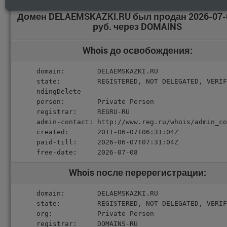
Домен DELAEMSKAZKI.RU был продан 2026-07-
руб. через DOMAINS
Whois до освобождения:
domain:        DELAEMSKAZKI.RU

state:         REGISTERED, NOT DELEGATED, VERIF
ndingDelete

person:        Private Person

registrar:     REGRU-RU

admin-contact: http://www.reg.ru/whois/admin_co
created:       2011-06-07T06:31:04Z

paid-till:     2026-06-07T07:31:04Z

free-date:     2026-07-08
Whois после перерегистрации:
domain:        DELAEMSKAZKI.RU

state:         REGISTERED, NOT DELEGATED, VERIF
org:           Private Person

registrar:     DOMAINS-RU
