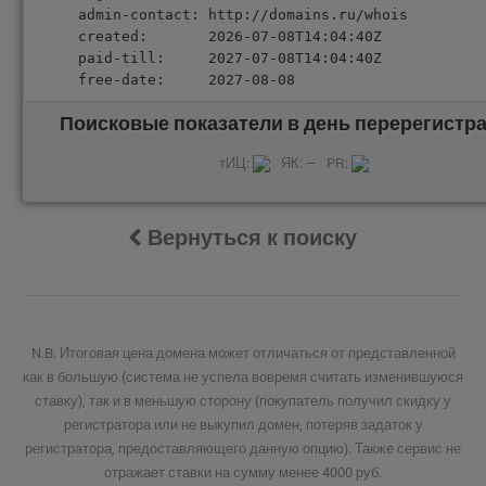
admin-contact: http://domains.ru/whois

created:       2026-07-08T14:04:40Z

paid-till:     2027-07-08T14:04:40Z

free-date:     2027-08-08
Поисковые показатели в день перерегистра
тИЦ:
ЯК: –
PR:
Вернуться к поиску
N.B. Итоговая цена домена может отличаться от представленной
как в большую (система не успела вовремя считать изменившуюся
ставку), так и в меньшую сторону (покупатель получил скидку у
регистратора или не выкупил домен, потеряв задаток у
регистратора, предоставляющего данную опцию). Также сервис не
отражает ставки на сумму менее 4000 руб.