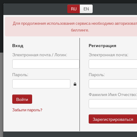
RU
EN
Expired
Для продолжения использования сервиса необходимо авторизоват
биллинге.
Вход
Регистрация
Электронная почта / Логин:
Электронная почта:
Информация о продаже
Пароль:
Пароль:
DELAEMSKAZKI.RU
Фамилия Имя Отчество
Войти
Забыли пароль?
Внимание, цена на домен была скрыта! Вы зашли на страницу с
Зарегистрироваться
другого сайта или ваша сессия истекла, пожалуйста вернитесь
к
поиску
и кликните на домен еще раз.