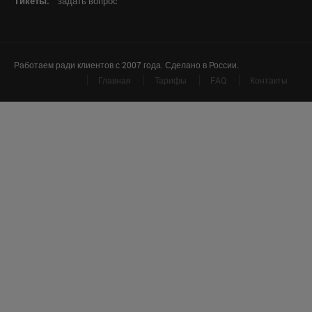
Тикеты:
задать вопрос
Работаем ради клиентов с 2007 года. Сделано в России.
Главная
Тарифы
FAQ
Контакты