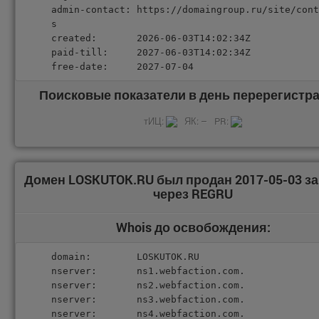
admin-contact: https://domaingroup.ru/site/cont
s

created:       2026-06-03T14:02:34Z

paid-till:     2027-06-03T14:02:34Z

free-date:     2027-07-04
Поисковые показатели в день перерегистра
тИЦ:
ЯК: –
PR:
Домен LOSKUTOK.RU был продан 2017-05-03 з
через REGRU
Whois до освобождения:
domain:        LOSKUTOK.RU

nserver:       ns1.webfaction.com.

nserver:       ns2.webfaction.com.

nserver:       ns3.webfaction.com.

nserver:       ns4.webfaction.com.
