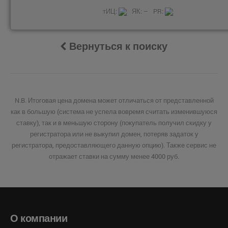
тИЦ:
ЯК: –
PR:
Вернуться к поиску
N.B. Итоговая цена домена может отличаться от представленной
как в большую (система не успела вовремя считать изменившуюся
ставку), так и в меньшую сторону (покупатель получил скидку у
регистратора или не выкупил домен, потеряв задаток у
регистратора, предоставляющего данную опцию). Также сервис не
отражает ставки на сумму менее 4000 руб.
О компании