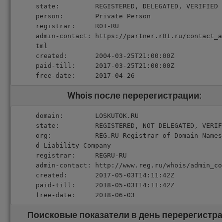
state:         REGISTERED, DELEGATED, VERIFIED

person:        Private Person

registrar:     R01-RU

admin-contact: https://partner.r01.ru/contact_a
tml

created:       2004-03-25T21:00:00Z

paid-till:     2017-03-25T21:00:00Z

free-date:     2017-04-26
Whois после перерегистрации:
domain:        LOSKUTOK.RU

state:         REGISTERED, NOT DELEGATED, VERIF
org:           REG.RU Registrar of Domain Names
d Liability Company

registrar:     REGRU-RU

admin-contact: http://www.reg.ru/whois/admin_co
created:       2017-05-03T14:11:42Z

paid-till:     2018-05-03T14:11:42Z

free-date:     2018-06-03
Поисковые показатели в день перерегистра