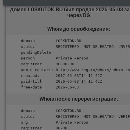
Домен LOSKUTOK.RU был продан 2026-06-03 з
через DG
Whois до освобождения:
domain:        LOSKUTOK.RU

state:         REGISTERED, NOT DELEGATED, UNVER
pendingDelete

person:        Private Person

registrar:     REGRU-RU

admin-contact: http://www.reg.ru/whois/admin_co
created:       2017-05-03T14:11:42Z

paid-till:     2026-05-03T14:11:42Z

free-date:     2026-06-03
Whois после перерегистрации:
domain:        LOSKUTOK.RU

state:         REGISTERED, NOT DELEGATED, VERIF
org:           Private Person

registrar:     DG-RU
