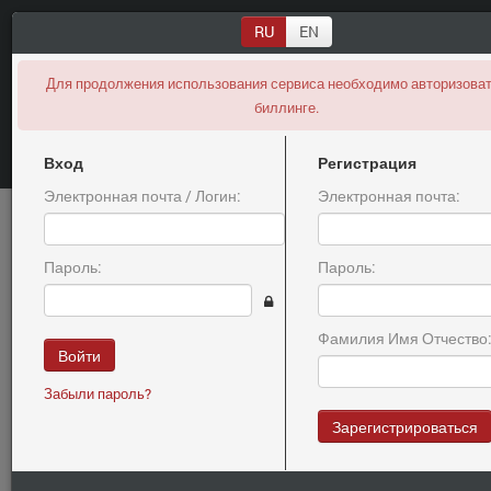
RU
EN
Expired
Для продолжения использования сервиса необходимо авторизоват
биллинге.
Вход
Регистрация
Электронная почта / Логин:
Электронная почта:
Информация о продаже
Пароль:
Пароль:
LOSKUTOK.RU
Фамилия Имя Отчество
Войти
Забыли пароль?
Внимание, цена на домен была скрыта! Вы зашли на страницу с
Зарегистрироваться
другого сайта или ваша сессия истекла, пожалуйста вернитесь
к
поиску
и кликните на домен еще раз.