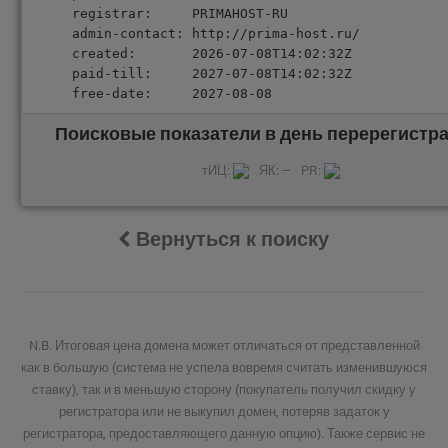
registrar:     PRIMAHOST-RU

admin-contact: http://prima-host.ru/

created:       2026-07-08T14:02:32Z

paid-till:     2027-07-08T14:02:32Z

free-date:     2027-08-08
Поисковые показатели в день перерегистра
тИЦ:
ЯК: –
PR:
Вернуться к поиску
N.B. Итоговая цена домена может отличаться от представленной
как в большую (система не успела вовремя считать изменившуюся
ставку), так и в меньшую сторону (покупатель получил скидку у
регистратора или не выкупил домен, потеряв задаток у
регистратора, предоставляющего данную опцию). Также сервис не