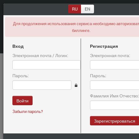
RU
EN
Expired
Для продолжения использования сервиса необходимо авторизоват
биллинге.
Вход
Регистрация
Электронная почта / Логин:
Электронная почта:
Информация о продаже
Пароль:
Пароль:
POSUDASERVIZ.RU
Фамилия Имя Отчество
Войти
Забыли пароль?
Внимание, цена на домен была скрыта! Вы зашли на страницу с
Зарегистрироваться
другого сайта или ваша сессия истекла, пожалуйста вернитесь
к
поиску
и кликните на домен еще раз.