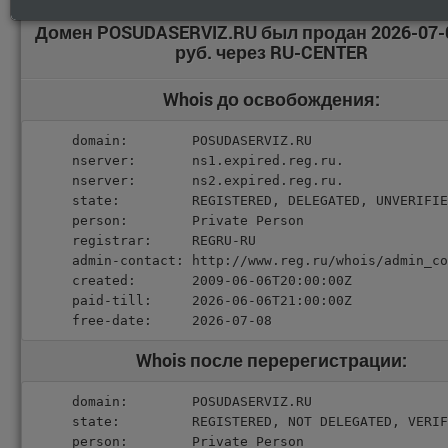
Домен POSUDASERVIZ.RU был продан 2026-07-
руб. через RU-CENTER
Whois до освобождения:
domain:        POSUDASERVIZ.RU

nserver:       ns1.expired.reg.ru.

nserver:       ns2.expired.reg.ru.

state:         REGISTERED, DELEGATED, UNVERIFIE
person:        Private Person

registrar:     REGRU-RU

admin-contact: http://www.reg.ru/whois/admin_co
created:       2009-06-06T20:00:00Z

paid-till:     2026-06-06T21:00:00Z

free-date:     2026-07-08
Whois после перерегистрации:
domain:        POSUDASERVIZ.RU

state:         REGISTERED, NOT DELEGATED, VERIF
person:        Private Person
