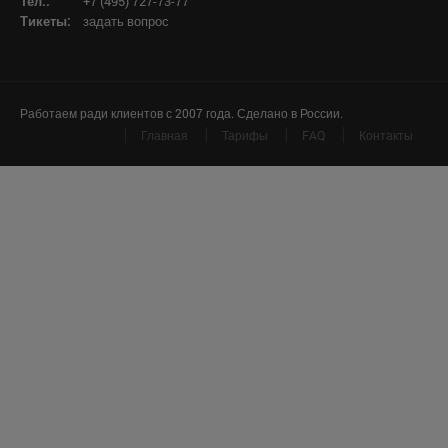
Тел.:
+7 (495) 727-73-77
Тикеты:
задать вопрос
Работаем ради клиентов с 2007 года. Сделано в России.
Главная
Тарифы
FAQ
Контакты