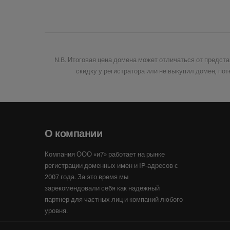
N.B. Итоговая цена домена может отличаться от предст
скидку у регистратора или не выкупил домен, по
О компании
Компания ООО «и7» работает на рынке
регистрации доменных имен и IP-адресов с
2007 года. За это время мы
зарекомендовали себя как надежный
партнер для частных лиц и компаний любого
уровня.