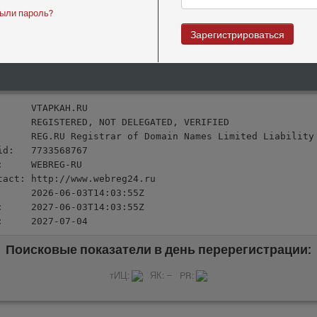
tact: http://www.reg.ru/whois/admin_contact

ыли пароль?
      2012-05-03T06:11:36Z

Зарегистрироваться
:     2026-05-03T07:11:36Z

:     2026-06-03
Whois после перерегистрации:
      VTAPKAH.RU

      REGISTERED, NOT DELEGATED, VERIFIED

      REG.RU Registrar of Domain Names Limited Liability 
id:   7733568767

:     WEBREG-RU

tact: http://www.webreg24.ru

      2026-06-03T14:03:55Z

:     2027-06-03T14:03:55Z

:     2027-07-04
Поисковые показатели в день перерегистрации:
тИЦ:
ЯК: –
PR: