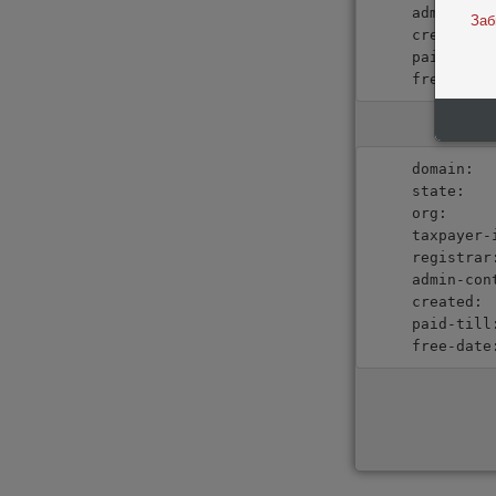
admin-con
Заб
created: 
paid-till
free-date
domain:  
state:   
org:     
taxpayer-
registrar
admin-con
created: 
paid-till
free-date