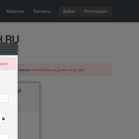
Вакансии
Контакты
Войти
Регистрация
H.RU
инге.
рнитесь к
поиску
и кликните на домен еще раз.
з REGRU
e
