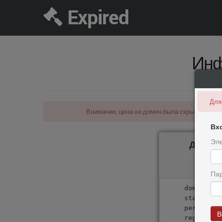
Expired
Инф
Для
Внимание, цена на домен была скрыта! Вы за
Вх
Эле
Домен 
Пар
domain:  
state:   
person:  
В
registrar