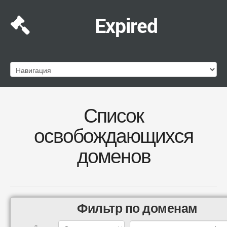
Expired
Список
освобождающихся
доменов
Фильтр по доменам