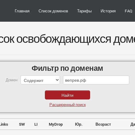
Главная
Список доменов
Тарифы
История
FAQ
сок освобождающихся дом
Фильтр по доменам
Домен
Расширенный поиск
Links
SW
LI
MyDrop
Юр.
Возраст
Да