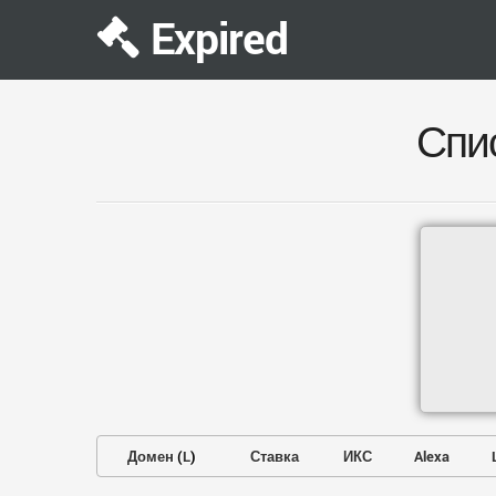
Expired
Спи
Домен
(
L
)
Ставка
ИКС
Alexa