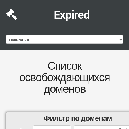
Expired
Список
освобождающихся
доменов
Фильтр по доменам