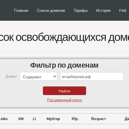
Главная
Список доменов
Тарифы
История
FAQ
сок освобождающихся дом
Фильтр по доменам
Домен
Расширенный поиск
Links
SW
LI
MyDrop
Юр.
Возраст
Да