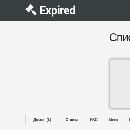
Expired
Спи
Домен
(
L
)
Ставка
ИКС
Alexa