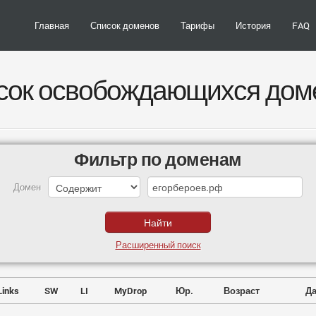
Главная
Список доменов
Тарифы
История
FAQ
сок освобождающихся дом
Фильтр по доменам
Домен
Расширенный поиск
Links
SW
LI
MyDrop
Юр.
Возраст
Да