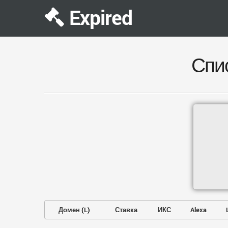
Expired
Спи
Домен
(
L
)
Ставка
ИКС
Alexa