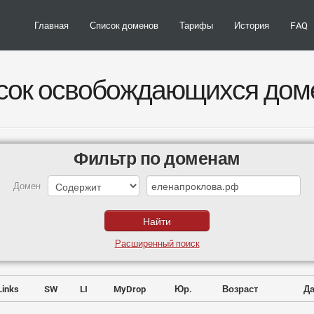
Главная
Список доменов
Тарифы
История
FAQ
сок освобождающихся дом
Фильтр по доменам
Домен
Расширенный поиск
Links
SW
LI
MyDrop
Юр.
Возраст
Да