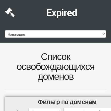
Expired
Список
освобождающихся
доменов
Фильтр по доменам