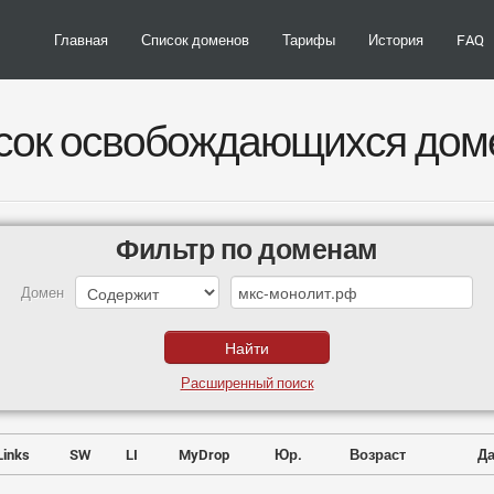
Главная
Список доменов
Тарифы
История
FAQ
сок освобождающихся дом
Фильтр по доменам
Домен
Расширенный поиск
Links
SW
LI
MyDrop
Юр.
Возраст
Да