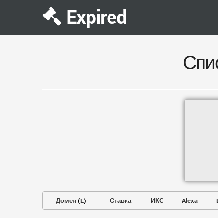
Expired
Спи
Домен
(
L
)
Ставка
ИКС
Alexa