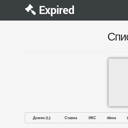
Expired
Спи
Домен
(
L
)
Ставка
ИКС
Alexa