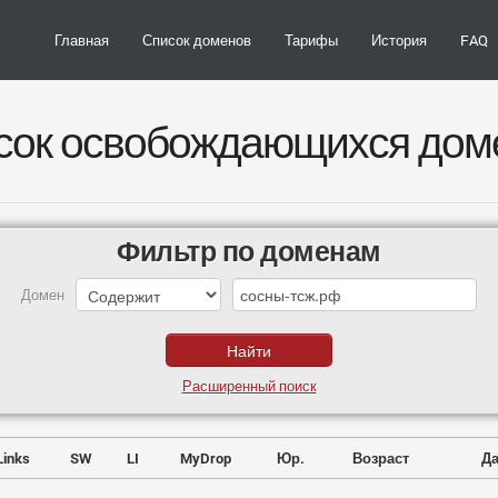
Главная
Список доменов
Тарифы
История
FAQ
сок освобождающихся дом
Фильтр по доменам
Домен
Расширенный поиск
Links
SW
LI
MyDrop
Юр.
Возраст
Да