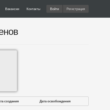
Вакансии
Контакты
Войти
Регистрация
енов
та создания
Дата освобождения