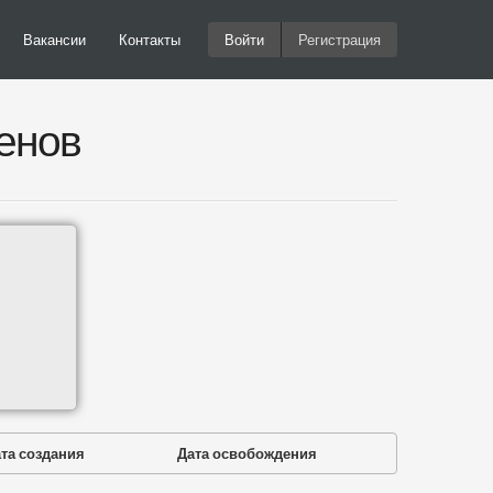
Вакансии
Контакты
Войти
Регистрация
енов
та создания
Дата освобождения