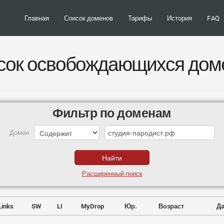
Главная
Список доменов
Тарифы
История
FAQ
сок освобождающихся дом
Фильтр по доменам
Домен
Расширенный поиск
Links
SW
LI
MyDrop
Юр.
Возраст
Да