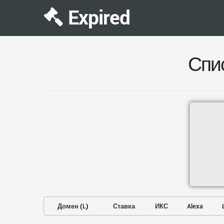
Expired
Спи
Домен
(
L
)
Ставка
ИКС
Alexa