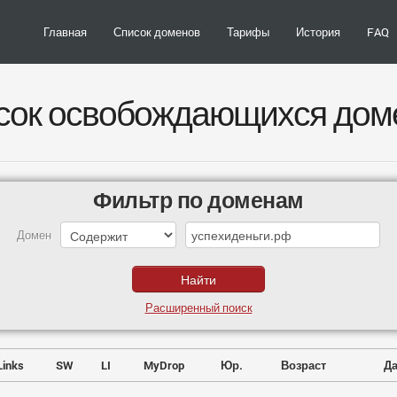
Главная
Список доменов
Тарифы
История
FAQ
сок освобождающихся дом
Фильтр по доменам
Домен
Расширенный поиск
Links
SW
LI
MyDrop
Юр.
Возраст
Да