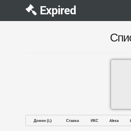
Expired
Спи
Домен
(
L
)
Ставка
ИКС
Alexa