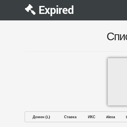
Expired
Спи
Домен
(
L
)
Ставка
ИКС
Alexa