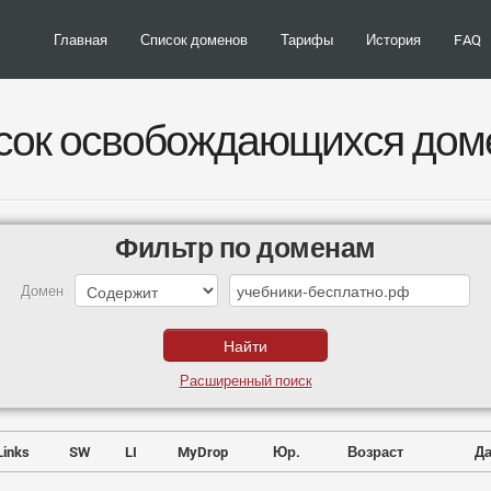
Главная
Список доменов
Тарифы
История
FAQ
сок освобождающихся дом
Фильтр по доменам
Домен
Расширенный поиск
Links
SW
LI
MyDrop
Юр.
Возраст
Да