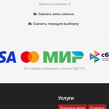
Доменов в выборке: 0
Скачать весь список
Скачать текущую выборку
Все тарифы приведены с учетом НДС 5 %
Услуги
Доменные имена
IP-адреса