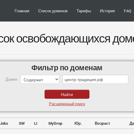
Главная
Список доменов
Тарифы
История
FAQ
сок освобождающихся дом
Фильтр по доменам
Домен
Расширенный поиск
Links
SW
LI
MyDrop
Юр.
Возраст
Да