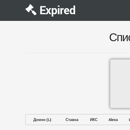
Expired
Спи
Домен
(
L
)
Ставка
ИКС
Alexa