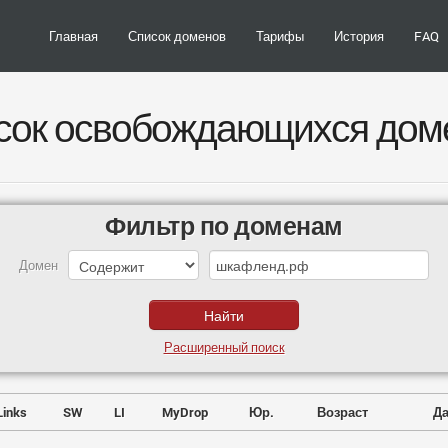
Главная
Список доменов
Тарифы
История
FAQ
сок освобождающихся дом
Фильтр по доменам
Домен
Расширенный поиск
Links
SW
LI
MyDrop
Юр.
Возраст
Да