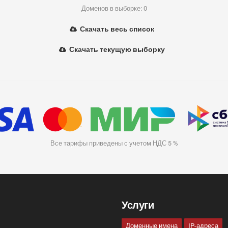
Доменов в выборке: 0
Скачать весь список
Скачать текущую выборку
Все тарифы приведены с учетом НДС 5 %
Услуги
Доменные имена
IP-адреса