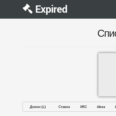
Expired
Спи
Домен
(
L
)
Ставка
ИКС
Alexa