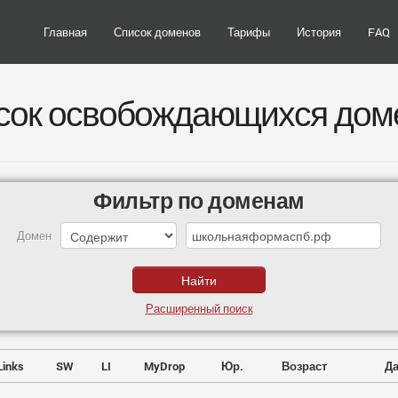
Главная
Список доменов
Тарифы
История
FAQ
сок освобождающихся дом
Фильтр по доменам
Домен
Расширенный поиск
Links
SW
LI
MyDrop
Юр.
Возраст
Да