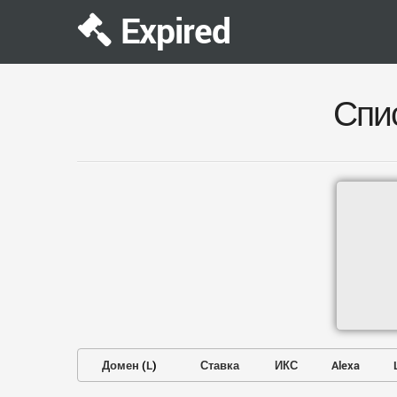
Expired
Спи
Домен
(
L
)
Ставка
ИКС
Alexa