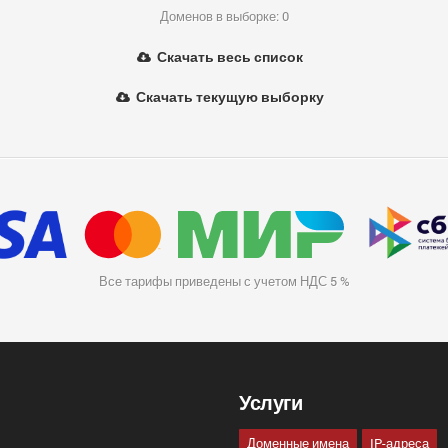
Доменов в выборке: 0
Скачать весь список
Скачать текущую выборку
Все тарифы приведены с учетом НДС 5 %
Услуги
Доменные имена
IP-адреса