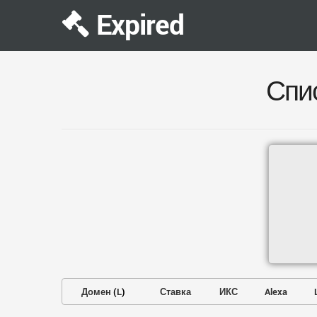
Expired
Спи
Домен
(
L
)
Ставка
ИКС
Alexa