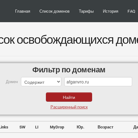
Главная
Список доменов
Тарифы
История
FAQ
сок освобождающихся дом
Фильтр по доменам
Домен
Расширенный поиск
Links
SW
LI
MyDrop
Юр.
Возраст
Да