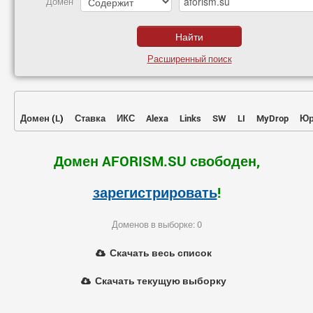
Домен
Расширенный поиск
Домен
(
L
)
Ставка
ИКС
Alexa
Links
SW
LI
MyDrop
Юр
Домен AFORISM.SU свободен,
зарегистрировать
!
Доменов в выборке: 0
Скачать весь список
Скачать текущую выборку