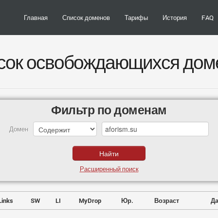
Главная
Список доменов
Тарифы
История
FAQ
сок освобождающихся дом
Фильтр по доменам
Домен
Расширенный поиск
Links
SW
LI
MyDrop
Юр.
Возраст
Да