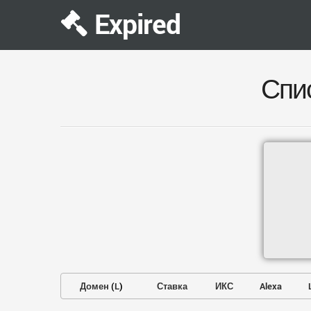
Expired
Спи
Домен
(
L
)
Ставка
ИКС
Alexa