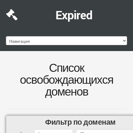
Expired
Список
освобождающихся
доменов
Фильтр по доменам