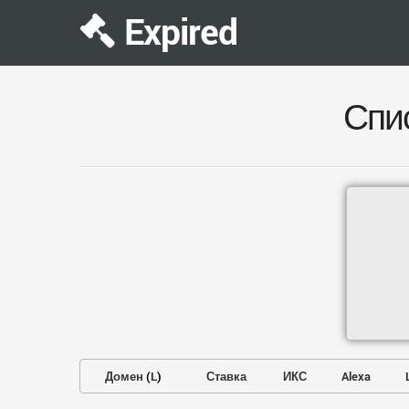
Expired
Спи
Домен
(
L
)
Ставка
ИКС
Alexa