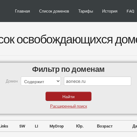
Главная
Список доменов
Тарифы
История
FAQ
сок освобождающихся дом
Фильтр по доменам
Домен
Расширенный поиск
Links
SW
LI
MyDrop
Юр.
Возраст
Да