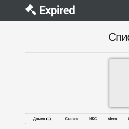
Expired
Спи
Домен
(
L
)
Ставка
ИКС
Alexa