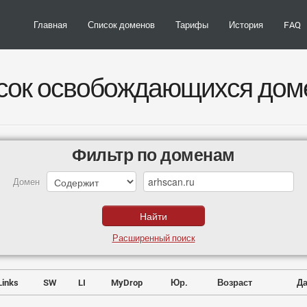
Главная
Список доменов
Тарифы
История
FAQ
сок освобождающихся дом
Фильтр по доменам
Домен
Расширенный поиск
Links
SW
LI
MyDrop
Юр.
Возраст
Да