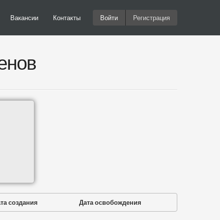
Вакансии
Контакты
Войти
Регистрация
енов
та создания
Дата освобождения