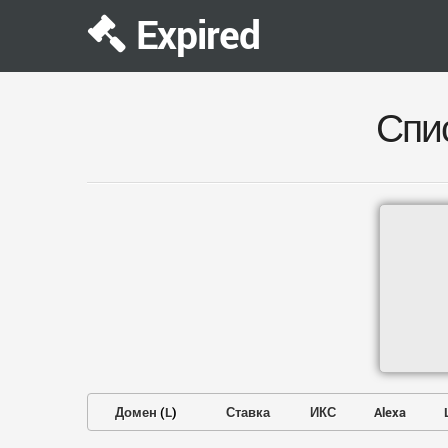
Expired
Спи
Домен
(
L
)
Ставка
ИКС
Alexa