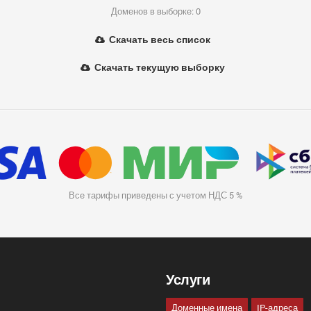
Доменов в выборке: 0
Скачать весь список
Скачать текущую выборку
Все тарифы приведены с учетом НДС 5 %
Услуги
Доменные имена
IP-адреса