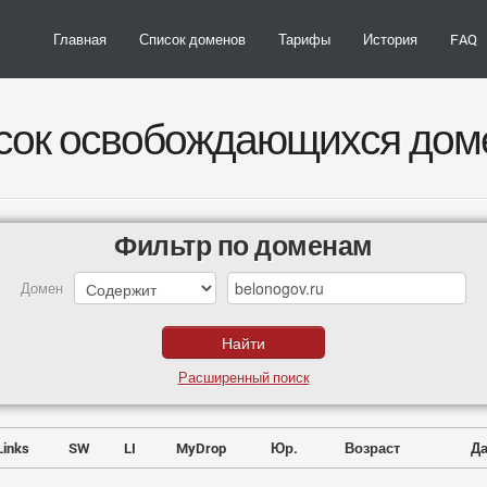
Главная
Список доменов
Тарифы
История
FAQ
сок освобождающихся дом
Фильтр по доменам
Домен
Расширенный поиск
Links
SW
LI
MyDrop
Юр.
Возраст
Да