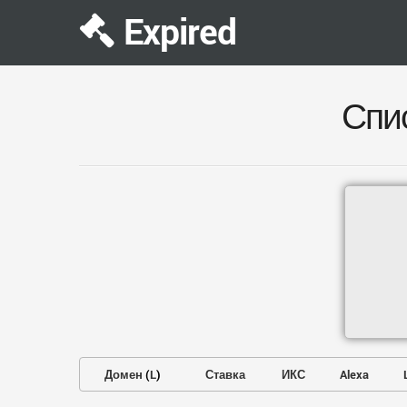
Expired
Спи
Домен
(
L
)
Ставка
ИКС
Alexa