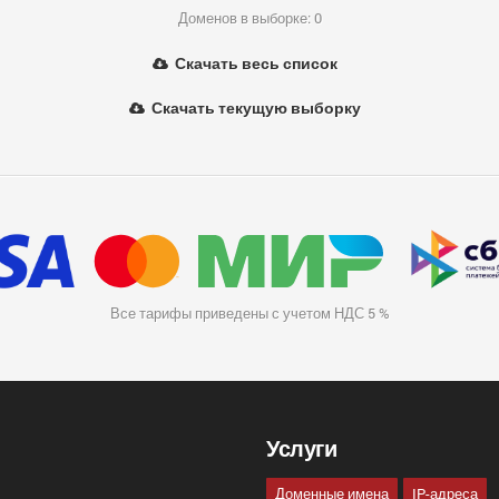
Доменов в выборке: 0
Скачать весь список
Скачать текущую выборку
Все тарифы приведены с учетом НДС 5 %
Услуги
Доменные имена
IP-адреса