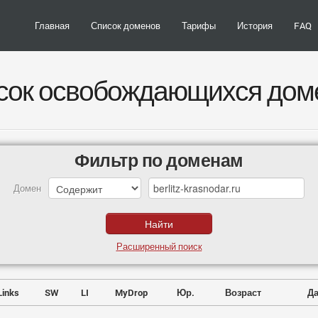
Главная
Список доменов
Тарифы
История
FAQ
сок освобождающихся дом
Фильтр по доменам
Домен
Расширенный поиск
Links
SW
LI
MyDrop
Юр.
Возраст
Да