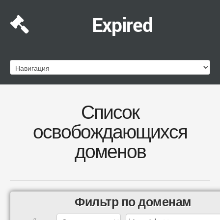
Expired
Список
освобождающихся
доменов
Фильтр по доменам