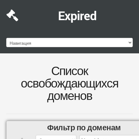
Expired
Список
освобождающихся
доменов
Фильтр по доменам