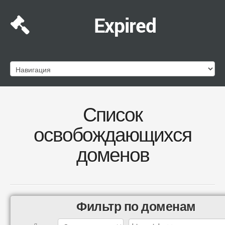
Expired
Список
освобождающихся
доменов
Фильтр по доменам