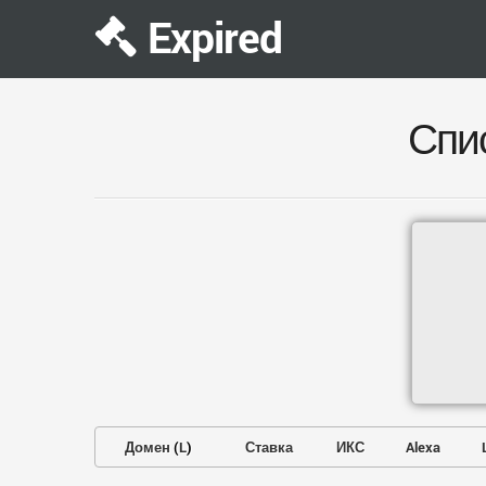
Expired
Спи
Домен
(
L
)
Ставка
ИКС
Alexa