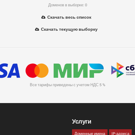
Доменов в выборке: 0
Скачать весь список
Скачать текущую выборку
Все тарифы приведены с учетом НДС 5 %
Услуги
Доменные имена
IP-адреса