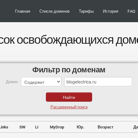
Главная
Список доменов
Тарифы
История
FAQ
сок освобождающихся дом
Фильтр по доменам
Домен
Расширенный поиск
Links
SW
LI
MyDrop
Юр.
Возраст
Да