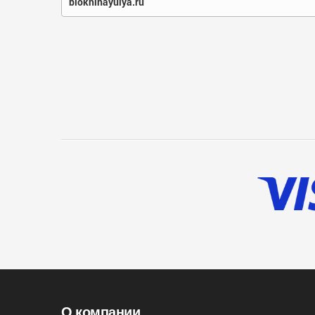
blokhinayulya.ru
О компании