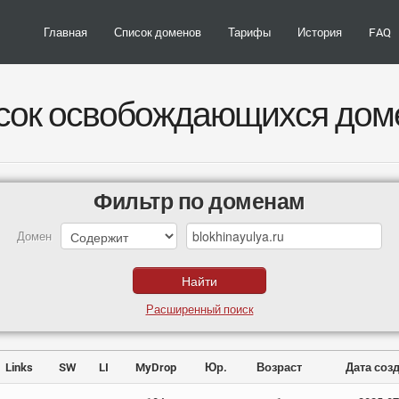
Главная
Список доменов
Тарифы
История
FAQ
сок освобождающихся дом
Фильтр по доменам
Домен
Расширенный поиск
Links
SW
LI
MyDrop
Юр.
Возраст
Дата соз