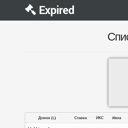
Expired
Спи
Домен
(
L
)
Ставка
ИКС
Alexa