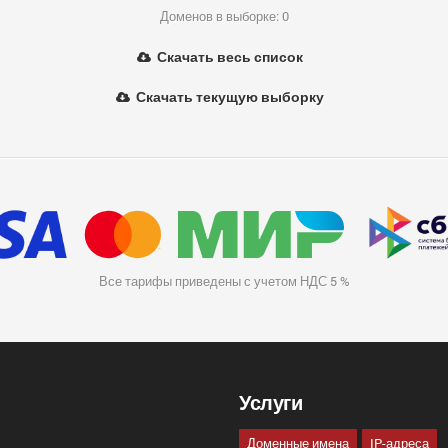
Доменов в выборке: 0
Скачать весь список
Скачать текущую выборку
Все тарифы приведены с учетом НДС 5 %
Услуги
Доменные имена
IP-адреса