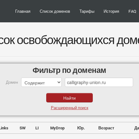
Главная
Список доменов
Тарифы
История
FAQ
сок освобождающихся дом
Фильтр по доменам
Домен
Расширенный поиск
Links
SW
LI
MyDrop
Юр.
Возраст
Да