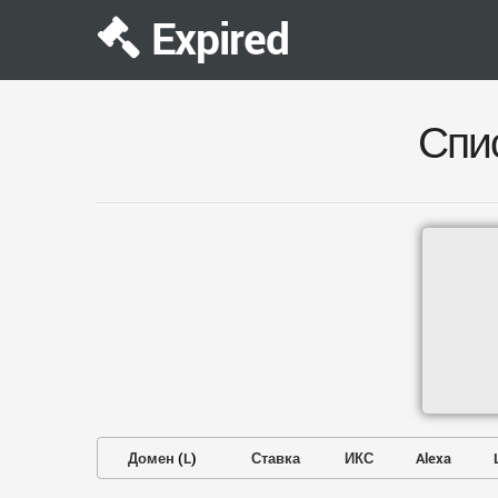
Expired
Спи
Домен
(
L
)
Ставка
ИКС
Alexa