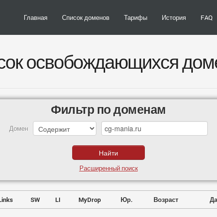
Главная
Список доменов
Тарифы
История
FAQ
сок освобождающихся дом
Фильтр по доменам
Домен
Расширенный поиск
Links
SW
LI
MyDrop
Юр.
Возраст
Да