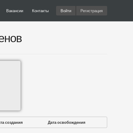
Вакансии
Контакты
Войти
Регистрация
енов
та создания
Дата освобождения