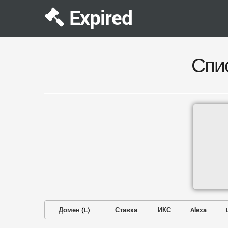
Expired
Спи
Домен
(
L
)
Ставка
ИКС
Alexa