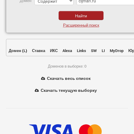
Домен
Расширенный поиск
Домен
(
L
)
Ставка
ИКС
Alexa
Links
SW
LI
MyDrop
Юр
Доменов в выборке: 0
Скачать весь список
Скачать текущую выборку