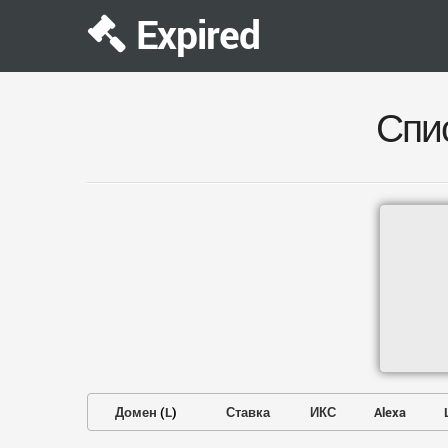
Expired
Спи
Домен
(
L
)
Ставка
ИКС
Alexa