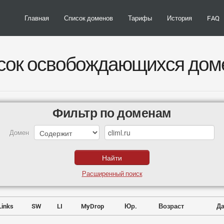
Главная
Список доменов
Тарифы
История
FAQ
сок освобождающихся дом
Фильтр по доменам
Домен
Расширенный поиск
Links
SW
LI
MyDrop
Юр.
Возраст
Да