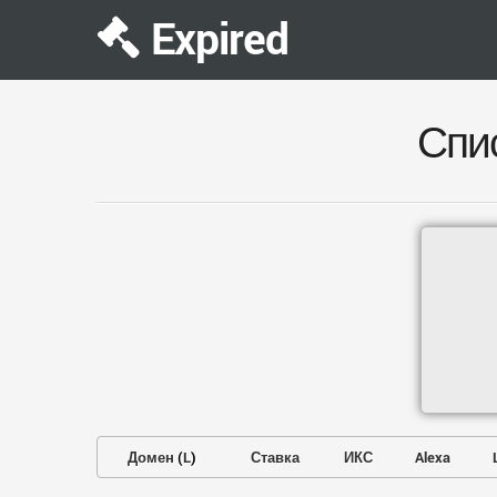
Expired
Спи
Домен
(
L
)
Ставка
ИКС
Alexa