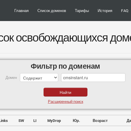
Главная
Список доменов
Тарифы
История
FAQ
сок освобождающихся дом
Фильтр по доменам
Домен
Расширенный поиск
Links
SW
LI
MyDrop
Юр.
Возраст
Да