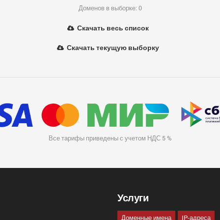
Доменов в выборке: 0
Скачать весь список
Скачать текущую выборку
Все тарифы приведены с учетом НДС 5 %
Услуги
Доменные имена
IP-адреса