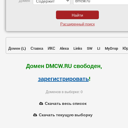
Домен
Расширенный поиск
Домен
(
L
)
Ставка
ИКС
Alexa
Links
SW
LI
MyDrop
Юр
Домен DMCW.RU свободен,
зарегистрировать
!
Доменов в выборке: 0
Скачать весь список
Скачать текущую выборку