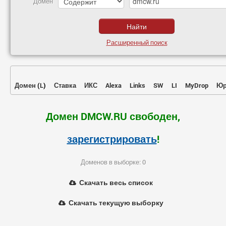
Домен
Расширенный поиск
Домен
(
L
)
Ставка
ИКС
Alexa
Links
SW
LI
MyDrop
Юр
Домен DMCW.RU свободен,
зарегистрировать
!
Доменов в выборке: 0
Скачать весь список
Скачать текущую выборку