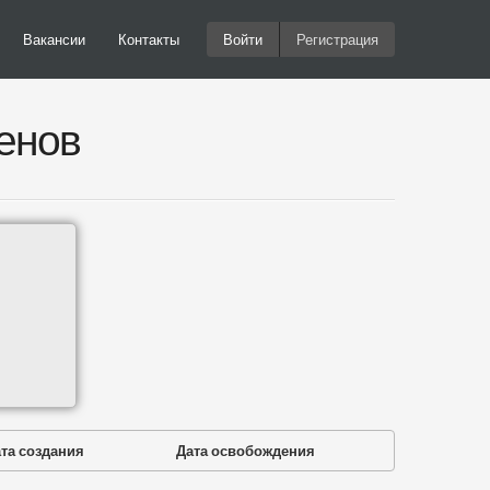
Вакансии
Контакты
Войти
Регистрация
енов
та создания
Дата освобождения