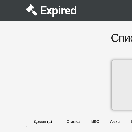
Expired
Спи
Домен
(
L
)
Ставка
ИКС
Alexa