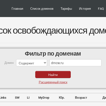
Главная
Список доменов
Тарифы
История
FAQ
сок освобождающихся дом
Фильтр по доменам
Домен
Расширенный поиск
Links
SW
LI
MyDrop
Юр.
Возраст
Да