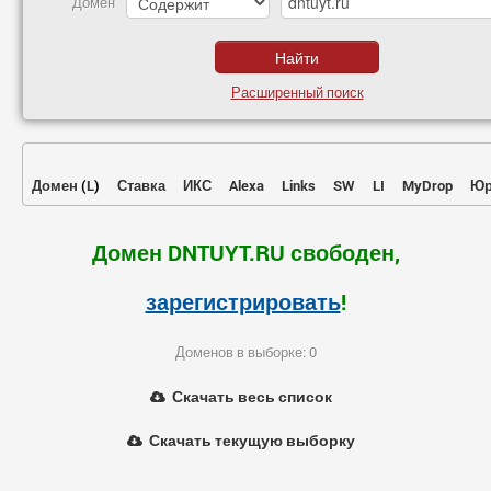
Домен
Расширенный поиск
Домен
(
L
)
Ставка
ИКС
Alexa
Links
SW
LI
MyDrop
Юр
Домен DNTUYT.RU свободен,
зарегистрировать
!
Доменов в выборке: 0
Скачать весь список
Скачать текущую выборку