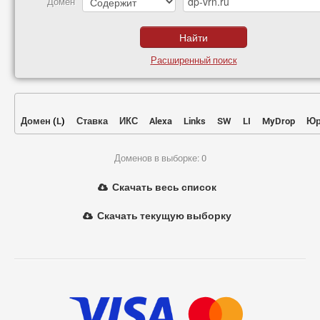
Домен
Расширенный поиск
Домен
(
L
)
Ставка
ИКС
Alexa
Links
SW
LI
MyDrop
Юр
Доменов в выборке: 0
Скачать весь список
Скачать текущую выборку