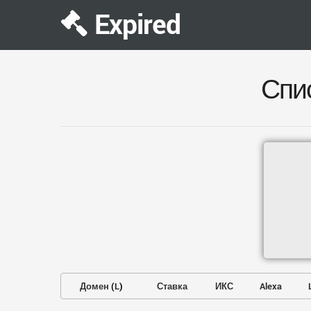
Expired
Спи
Домен
(
L
)
Ставка
ИКС
Alexa