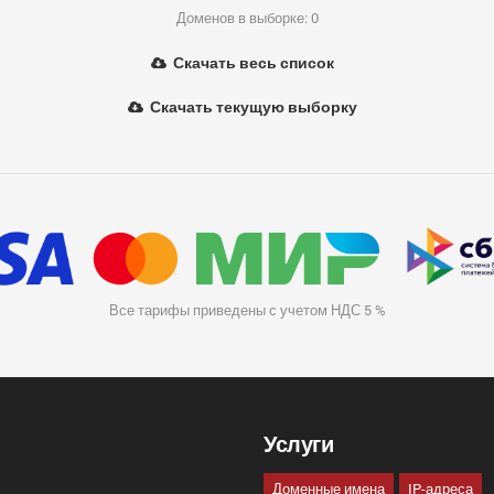
Доменов в выборке: 0
Скачать весь список
Скачать текущую выборку
Все тарифы приведены с учетом НДС 5 %
Услуги
Доменные имена
IP-адреса