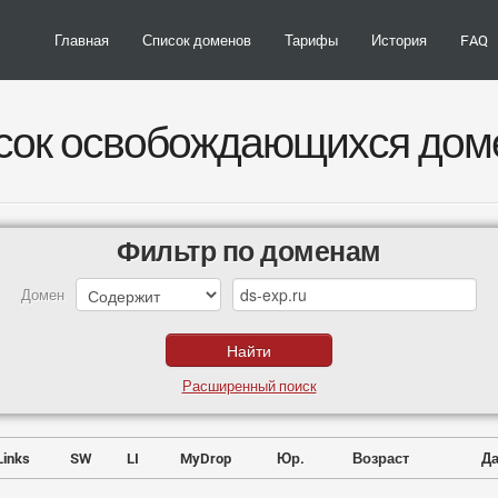
Главная
Список доменов
Тарифы
История
FAQ
сок освобождающихся дом
Фильтр по доменам
Домен
Расширенный поиск
Links
SW
LI
MyDrop
Юр.
Возраст
Да