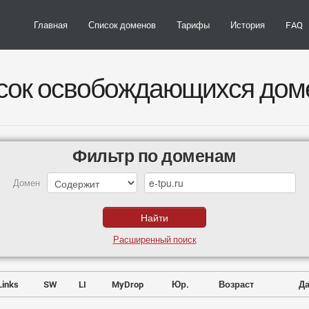
Главная
Список доменов
Тарифы
История
FAQ
сок освобождающихся дом
Фильтр по доменам
Домен
Расширенный поиск
Links
SW
LI
MyDrop
Юр.
Возраст
Да