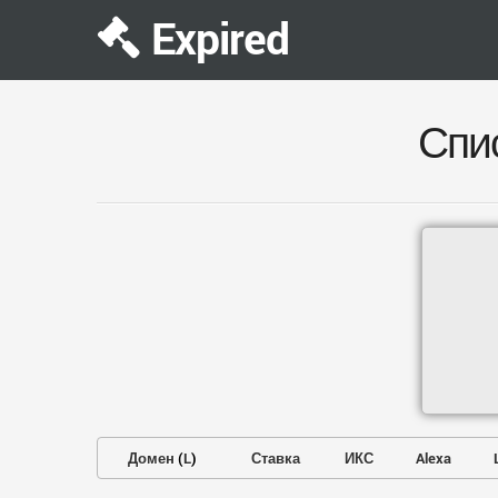
Expired
Спи
Домен
(
L
)
Ставка
ИКС
Alexa