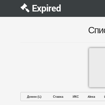
Expired
Спи
Домен
(
L
)
Ставка
ИКС
Alexa