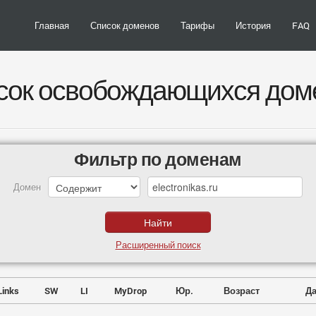
Главная
Список доменов
Тарифы
История
FAQ
сок освобождающихся дом
Фильтр по доменам
Домен
Расширенный поиск
Links
SW
LI
MyDrop
Юр.
Возраст
Да