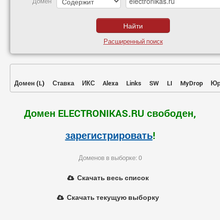
Домен
Расширенный поиск
Домен
(
L
)
Ставка
ИКС
Alexa
Links
SW
LI
MyDrop
Юр
Домен ELECTRONIKAS.RU свободен,
зарегистрировать
!
Доменов в выборке: 0
Скачать весь список
Скачать текущую выборку