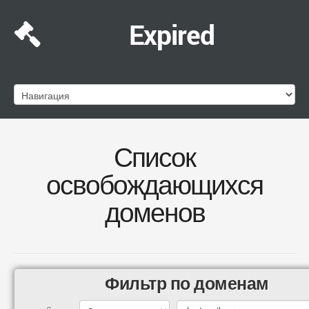
Expired
Список
освобождающихся
доменов
Фильтр по доменам