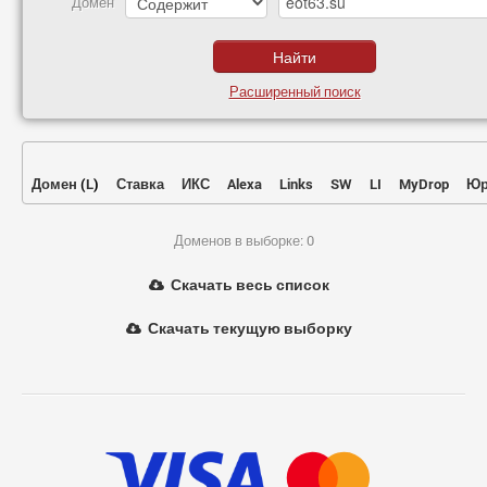
Домен
Расширенный поиск
Домен
(
L
)
Ставка
ИКС
Alexa
Links
SW
LI
MyDrop
Юр
Доменов в выборке: 0
Скачать весь список
Скачать текущую выборку